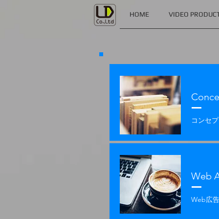
HOME
VIDEO PRODUC
Conce
​コンセ
Web A
Web広