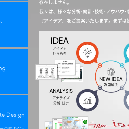
存在しません。
我々は、様々な分析･統計･技術･ノウハウ
s
『アイデア』をご提案いたします。まずは
IDEA
アイデア
​ひらめき
ng
NEW IDEA
課題解決
ANALYSIS
アナライズ
​分析･統計
te Design
ージデザイン