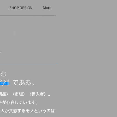
SHOP DESIGN
More
グ
む
科学』である。
商品〉〈市場〉〈購入者〉。
チが存在しています。
ての人が共感するモノというのは