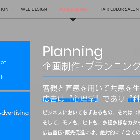
TION
WEB DESIGN
ADVERTISING
HAIR COLOR SALON
Planning
pt
​企画制作･プランニン
プト
客観と直感を用いて共感を生
​広告は『心理学』であり『
dvertising
ビジネスにおいて必ずあるもの、それは〈
そして、モノも、ヒトも、多種多様なカタ
告
広告宣伝･販売促進には、絶対的に / 全