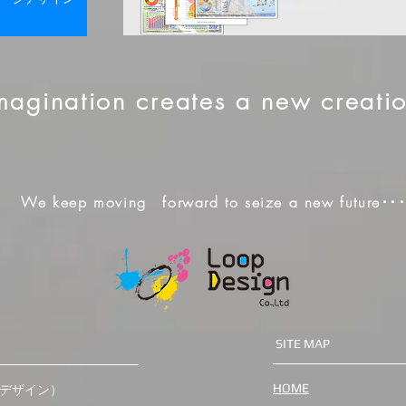
magination creates a new creati
We keep moving forward to seize a new future･･
SITE MAP
HOME
デザイン）