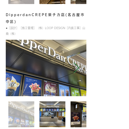
DipperdanCREPE栄チカ店(名古屋市
中区)
●［設計］［施工管理］（株）LOOP DESIGN［内装工事］山
商
（株）