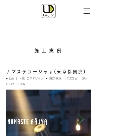
CONSTRUCTION
RESULTS
施工実例
ナマステラージャヤ(東京都奥渋)
●［設計］（株）コアデザイン ●［施工管理］［内装工事］（株）
LOOP DESIGN