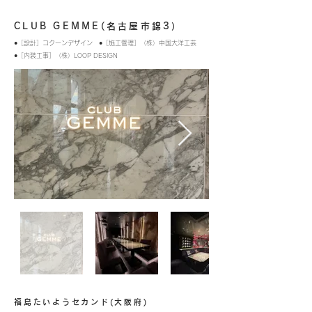
CLUB GEMME(名古屋市錦3）
●［設計］コクーンデザイン ●［施工管理］（株）中国大洋工芸
●［内装工事］（株）LOOP DESIGN
福島たいようセカンド(大阪府)