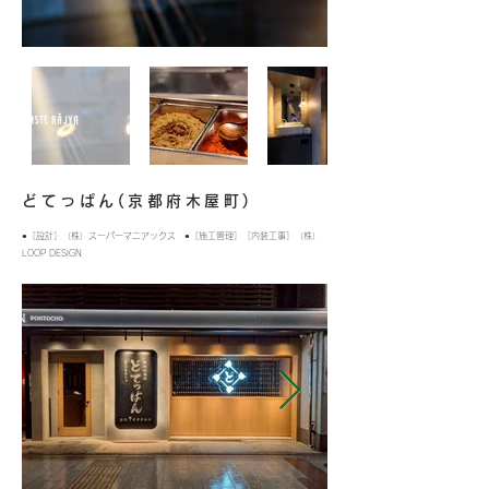
どてっぱん(京都府木屋町)
●［設計］（株）スーパーマニアックス ●［施工管理］［内装工事］（株）
LOOP DESIGN