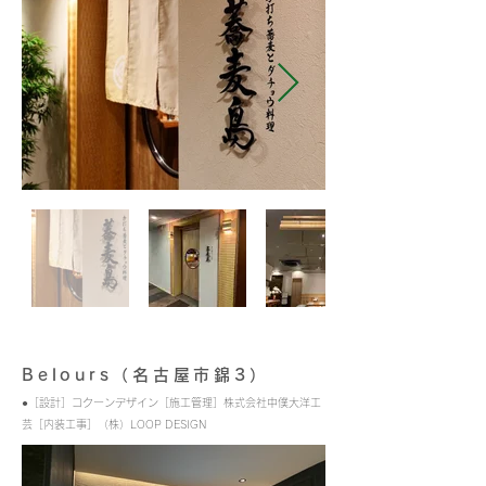
Belours（名古屋市錦3）
●［設計］コクーンデザイン［施工管理］株式会社中僕大洋工
芸［内装工事］（株）LOOP DESIGN