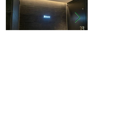
柳ヶ瀬GARDEN(岐阜県岐阜市)
●［設計］（株）CDM ●［施工管理］（株）中国大洋工芸 ●［内装
工事］（株）LOOP DESIGN