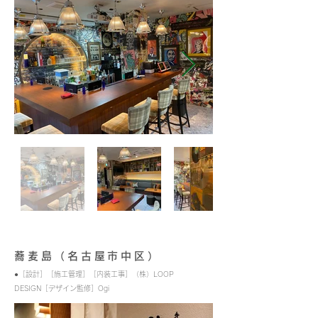
蕎麦島（名古屋市中区）
●［設計］［施工管理］［内装工事］（株）LOOP
DESIGN［デザイン監修］Ogi